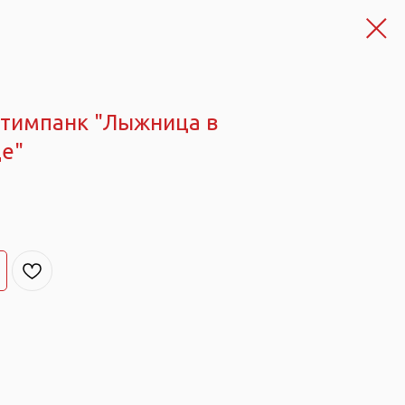
стимпанк "Лыжница в
де"