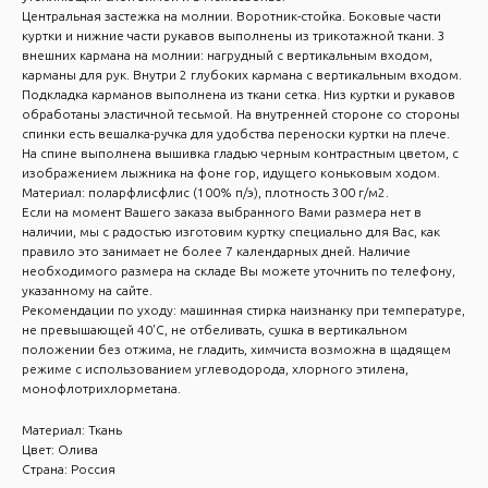
Центральная застежка на молнии. Воротник-стойка. Боковые части
куртки и нижние части рукавов выполнены из трикотажной ткани. 3
внешних кармана на молнии: нагрудный с вертикальным входом,
карманы для рук. Внутри 2 глубоких кармана с вертикальным входом.
Подкладка карманов выполнена из ткани сетка. Низ куртки и рукавов
обработаны эластичной тесьмой. На внутренней стороне со стороны
спинки есть вешалка-ручка для удобства переноски куртки на плече.
На спине выполнена вышивка гладью черным контрастным цветом, с
изображением лыжника на фоне гор, идущего коньковым ходом.
Материал: поларфлисфлис (100% п/э), плотность 300 г/м2.
Если на момент Вашего заказа выбранного Вами размера нет в
наличии, мы с радостью изготовим куртку специально для Вас, как
правило это занимает не более 7 календарных дней. Наличие
необходимого размера на складе Вы можете уточнить по телефону,
указанному на сайте.
Рекомендации по уходу: машинная стирка наизнанку при температуре,
не превышающей 40'С, не отбеливать, сушка в вертикальном
положении без отжима, не гладить, химчиста возможна в щадящем
режиме с использованием углеводорода, хлорного этилена,
монофлотрихлорметана.
Материал: Ткань
Цвет: Олива
Страна: Россия