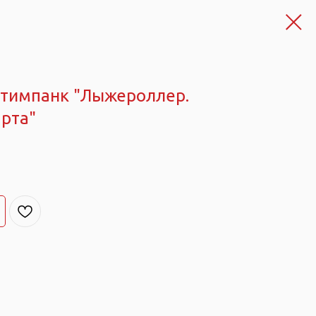
 стимпанк "Лыжероллер.
рта"