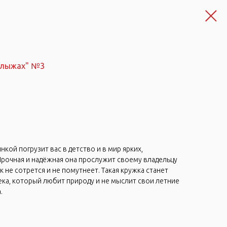
 лыжах" №3
нкой погрузит вас в детство и в мир ярких,
рочная и надёжная она прослужит своему владельцу
к не сотрется и не помутнеет. Такая кружка станет
ка, который любит природу и не мыслит свои летние
.