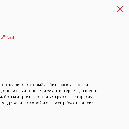
ки" №4
ого человека который любит походы, спорт и
жно вдоль и поперёк изучать интернет, у нас есть
Надёжная и прочная жестяная кружка с авторским
везде возить с собой и она всегда будет согревать